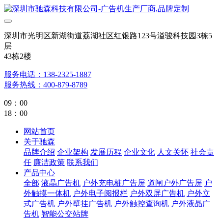
深圳市光明区新湖街道荔湖社区红银路123号溢骏科技园3栋5
层
43栋2楼
服务电话：138-2325-1887
服务热线：400-879-8789
09：00
18：00
网站首页
关于驰森
品牌介绍
企业架构
发展历程
企业文化
人文关怀
社会责
任
廉洁政策
联系我们
产品中心
全部
液晶广告机
户外充电桩广告屏
道闸户外广告屏
户
外触摸一体机
户外电子阅报栏
户外双屏广告机
户外立
式广告机
户外壁挂广告机
户外触控查询机
户外液晶广
告机
智能公交站牌