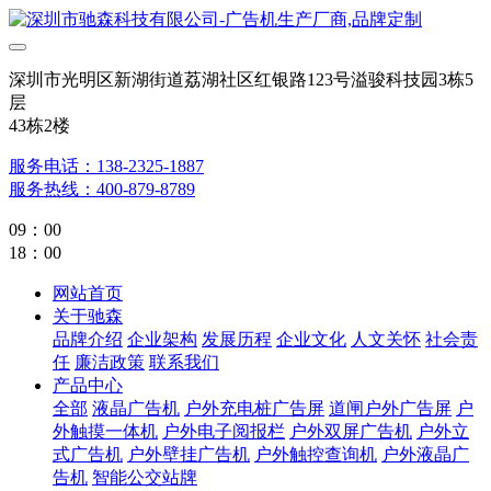
深圳市光明区新湖街道荔湖社区红银路123号溢骏科技园3栋5
层
43栋2楼
服务电话：138-2325-1887
服务热线：400-879-8789
09：00
18：00
网站首页
关于驰森
品牌介绍
企业架构
发展历程
企业文化
人文关怀
社会责
任
廉洁政策
联系我们
产品中心
全部
液晶广告机
户外充电桩广告屏
道闸户外广告屏
户
外触摸一体机
户外电子阅报栏
户外双屏广告机
户外立
式广告机
户外壁挂广告机
户外触控查询机
户外液晶广
告机
智能公交站牌