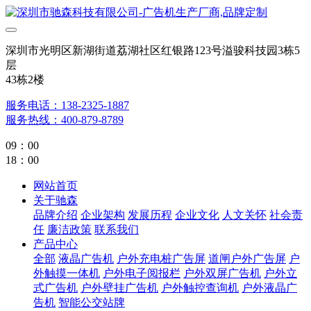
深圳市光明区新湖街道荔湖社区红银路123号溢骏科技园3栋5
层
43栋2楼
服务电话：138-2325-1887
服务热线：400-879-8789
09：00
18：00
网站首页
关于驰森
品牌介绍
企业架构
发展历程
企业文化
人文关怀
社会责
任
廉洁政策
联系我们
产品中心
全部
液晶广告机
户外充电桩广告屏
道闸户外广告屏
户
外触摸一体机
户外电子阅报栏
户外双屏广告机
户外立
式广告机
户外壁挂广告机
户外触控查询机
户外液晶广
告机
智能公交站牌