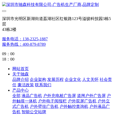
深圳市光明区新湖街道荔湖社区红银路123号溢骏科技园3栋5
层
43栋2楼
服务电话：138-2325-1887
服务热线：400-879-8789
09：00
18：00
网站首页
关于驰森
品牌介绍
企业架构
发展历程
企业文化
人文关怀
社会责
任
廉洁政策
联系我们
产品中心
全部
液晶广告机
户外充电桩广告屏
道闸户外广告屏
户
外触摸一体机
户外电子阅报栏
户外双屏广告机
户外立
式广告机
户外壁挂广告机
户外触控查询机
户外液晶广
告机
智能公交站牌