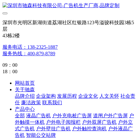
深圳市光明区新湖街道荔湖社区红银路123号溢骏科技园3栋5
层
43栋2楼
服务电话：138-2325-1887
服务热线：400-879-8789
09：00
18：00
网站首页
关于驰森
品牌介绍
企业架构
发展历程
企业文化
人文关怀
社会责
任
廉洁政策
联系我们
产品中心
全部
液晶广告机
户外充电桩广告屏
道闸户外广告屏
户
外触摸一体机
户外电子阅报栏
户外双屏广告机
户外立
式广告机
户外壁挂广告机
户外触控查询机
户外液晶广
告机
智能公交站牌