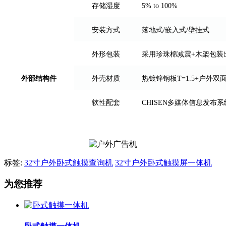
存储湿度
5% to 100%
安装方式
落地式/嵌入式/壁挂式
外形包装
采用珍珠棉减震+木架包装
外部结构件
外壳材质
热镀锌钢板T=1.5+户外
软性配套
CHISEN多媒体信息发
标签:
32寸户外卧式触摸查询机
32寸户外卧式触摸屏一体机
为您推荐