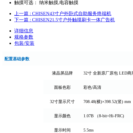
触摸可选：
纳米触摸,电容触摸
上一篇
: CHISEN43寸户外卧式自助服务终端机
下一篇
: CHISEN21.5寸户外触摸刷卡一体广告机
详细信息
规格参数
包装/安装
配置基础参数
液晶屏品牌
32寸 全新原厂原包 LED
面板色彩
彩色/高清
32寸显示尺寸
708.48(横)×398.52(竖) mm
显示颜色
1.07B （8-bit+Hi-FRC)
显示时间
5.5ms