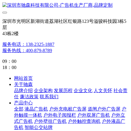
深圳市光明区新湖街道荔湖社区红银路123号溢骏科技园3栋5
层
43栋2楼
服务电话：138-2325-1887
服务热线：400-879-8789
09：00
18：00
网站首页
关于驰森
品牌介绍
企业架构
发展历程
企业文化
人文关怀
社会责
任
廉洁政策
联系我们
产品中心
全部
液晶广告机
户外充电桩广告屏
道闸户外广告屏
户
外触摸一体机
户外电子阅报栏
户外双屏广告机
户外立
式广告机
户外壁挂广告机
户外触控查询机
户外液晶广
告机
智能公交站牌