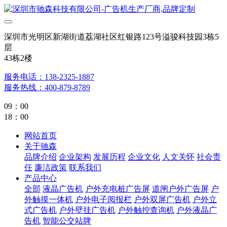
深圳市光明区新湖街道荔湖社区红银路123号溢骏科技园3栋5
层
43栋2楼
服务电话：138-2325-1887
服务热线：400-879-8789
09：00
18：00
网站首页
关于驰森
品牌介绍
企业架构
发展历程
企业文化
人文关怀
社会责
任
廉洁政策
联系我们
产品中心
全部
液晶广告机
户外充电桩广告屏
道闸户外广告屏
户
外触摸一体机
户外电子阅报栏
户外双屏广告机
户外立
式广告机
户外壁挂广告机
户外触控查询机
户外液晶广
告机
智能公交站牌