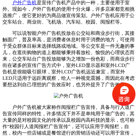
户外广告机
是宣传广告机产品中的一种，主要使用于室
外。现如今，户外广告机的使用十分火爆，许多店家都竞相挑
选推广，使它更好的为商品做宣传策划。户外广告机应用于公
交车站台、商业街、飞机场、汽车站、校园、阅报栏等。
可以说智能户外广告机投放在公交站和商业步行街，其接
触面广，普及率高，是消费者休息时用于消费的地方，可使用
于受众群体目标来选择线路或地域。等公交车是一件无趣的事
儿，在逛街购物的道上都能够秉持着放松、愉悦的心理状态而
来，公交车站台广告投放能够为之增加一份色彩，而商业步行
街在诸多的宣传广告方式中，室外LED显示器和室外LCD广
告机是很能吸引眼球，室外LCD广告机远近兼宜，而室外
LED只适用于远距离观察，给人一种视觉震撼，而因此在考虑
要想达到自己理想的广告效应时，也另外提升了广告效果。
户外广告机被大家称作阅报栏广告宣传。具备与行人道广
告宣传同样的特性，许多情况下并不是单纯用于做广告的，其
大量的是对校园文化的传承以及校园内高科技的显示，也可称
作“校园行人道阅报栏广告宣传”，还可以应用于阅报栏，自
然，校内一些店铺或是餐馆进行的营销活动还可以用于宣传，