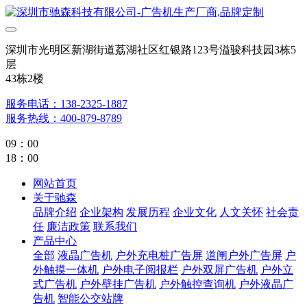
深圳市光明区新湖街道荔湖社区红银路123号溢骏科技园3栋5
层
43栋2楼
服务电话：138-2325-1887
服务热线：400-879-8789
09：00
18：00
网站首页
关于驰森
品牌介绍
企业架构
发展历程
企业文化
人文关怀
社会责
任
廉洁政策
联系我们
产品中心
全部
液晶广告机
户外充电桩广告屏
道闸户外广告屏
户
外触摸一体机
户外电子阅报栏
户外双屏广告机
户外立
式广告机
户外壁挂广告机
户外触控查询机
户外液晶广
告机
智能公交站牌