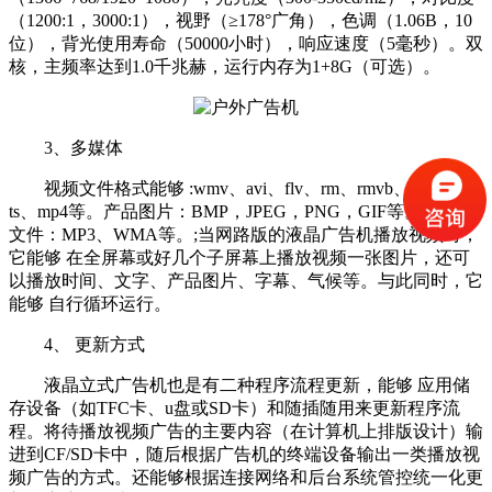
（1200:1，3000:1），视野（≥178°广角），色调（1.06B，10
位），背光使用寿命（50000小时），响应速度（5毫秒）。双
核，主频率达到1.0千兆赫，运行内存为1+8G（可选）。
3、多媒体
视频文件格式能够 :wmv、avi、flv、rm、rmvb、mpeg、
ts、mp4等。产品图片：BMP，JPEG，PNG，GIF等。、音频
文件：MP3、WMA等。;当网路版的液晶广告机播放视频时，
它能够 在全屏幕或好几个子屏幕上播放视频一张图片，还可
以播放时间、文字、产品图片、字幕、气候等。与此同时，它
能够 自行循环运行。
4、 更新方式
液晶立式广告机也是有二种程序流程更新，能够 应用储
存设备（如TFC卡、u盘或SD卡）和随插随用来更新程序流
程。将待播放视频广告的主要内容（在计算机上排版设计）输
进到CF/SD卡中，随后根据广告机的终端设备输出一类播放视
频广告的方式。还能够根据连接网络和后台系统管控统一化更