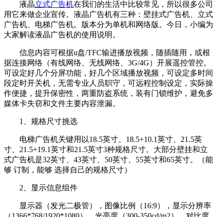
液晶
立式广告机
在我们的生活中比较常见，所以很多公司
用它来做企业宣传。液晶广告机有三种：壁挂式广告机、立式
广告机、电梯广告机。版本分为单机和网络版。今日，小编为
大家解读液晶广告机的使用说明。
信息内容可根据u盘/TFC输进播放视频，随插随用，或根
据连接网络（有线网络、无线网络、3G/4G）开展遥控管控。
可设定好几个分屏功能，好几个区域播放视频，可设定多时间
段定时开关机，无需专业人员职守，可远程控制设定，实际操
作便捷，提升保密性，两重防盗系统，装有门锁维护，避免多
媒体卡失窃和文件主要内容泄漏。
1、规格尺寸挑选
电梯广告机关键用以18.5英寸、18.5+10.1英寸、21.5英
寸、21.5+19.1英寸和21.5英寸3种规格尺寸。大部分壁挂和立
式广告机是32英寸、43英寸、50英寸、55英寸和65英寸。（能
够 订制，能够 选择自己的规格尺寸）
2、显示信息组件
显示器（发光二极管），图像比例（16:9），显示分辨率
（1366*768/1920*1080），光亮度（300-350cd/m2），对比度