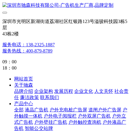
深圳市光明区新湖街道荔湖社区红银路123号溢骏科技园3栋5
层
43栋2楼
服务电话：138-2325-1887
服务热线：400-879-8789
09：00
18：00
网站首页
关于驰森
品牌介绍
企业架构
发展历程
企业文化
人文关怀
社会责
任
廉洁政策
联系我们
产品中心
全部
液晶广告机
户外充电桩广告屏
道闸户外广告屏
户
外触摸一体机
户外电子阅报栏
户外双屏广告机
户外立
式广告机
户外壁挂广告机
户外触控查询机
户外液晶广
告机
智能公交站牌