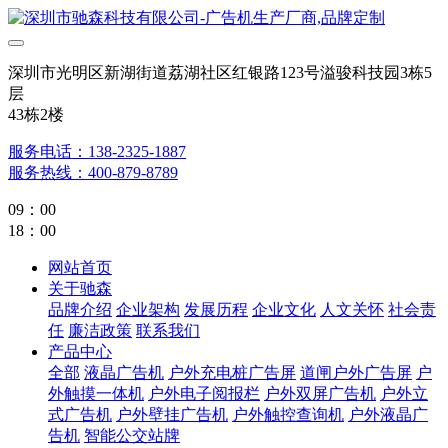
深圳市光明区新湖街道荔湖社区红银路123号溢骏科技园3栋5
层
43栋2楼
服务电话：138-2325-1887
服务热线：400-879-8789
09：00
18：00
网站首页
关于驰森
品牌介绍
企业架构
发展历程
企业文化
人文关怀
社会责
任
廉洁政策
联系我们
产品中心
全部
液晶广告机
户外充电桩广告屏
道闸户外广告屏
户
外触摸一体机
户外电子阅报栏
户外双屏广告机
户外立
式广告机
户外壁挂广告机
户外触控查询机
户外液晶广
告机
智能公交站牌