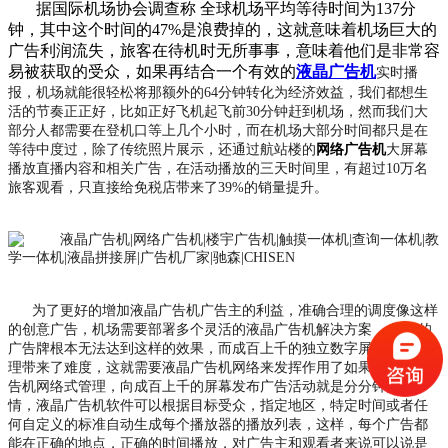
据国际机场协会调查称 全球机场平均等待时间为137分
钟，其中这个时间的47%是浪费掉的，这就意味着机场巨大的
广告利润流失，旅客在待机时无所事事，意味着他们是非常容
易被获取的受众，如果再结合一个有效的
液晶广告机
实时播
报，机场就能很轻松将那额外的64分钟转化为经济效益，我们都想生
活的节奏正正好，比如正好飞机起飞前30分钟赶到机场，然而我们大
部分人都需要在登机口等上几个小时，而在机场大部分时间都只是在
等待中度过，除了传统照片展示，还通过航站楼的
网络广告机
大屏幕
播放直播内容和相关广告，在活动播放的三天时间里，有超过10万名
旅客观看，只直接给免税店带来了39%的销量提升。
为了更好的增加液晶广告机广告主的利益，准确合理的调度像这样
的创意广告，机场需要部署多个灵活的液晶广告机解决方案， 静态的
广告牌根本无法达到这样的效果，而成百上千的独立数字屏幕又给管
理带来了难度，这就需要液晶广告机网络来发挥作用了如果部署了广
告机网络式管理，向成百上千的屏幕发布广告活动就是分分钟的事
情，液晶广告机软件可以根据目标受众，指定地区，特定时间或者任
何自定义的标准自动生成每个播放器的播放列表，这样，每个广告都
能在正确的地点，正确的时间播放，对广告主和观看者来说可以说是