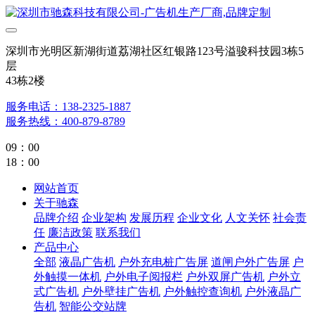
深圳市光明区新湖街道荔湖社区红银路123号溢骏科技园3栋5
层
43栋2楼
服务电话：138-2325-1887
服务热线：400-879-8789
09：00
18：00
网站首页
关于驰森
品牌介绍
企业架构
发展历程
企业文化
人文关怀
社会责
任
廉洁政策
联系我们
产品中心
全部
液晶广告机
户外充电桩广告屏
道闸户外广告屏
户
外触摸一体机
户外电子阅报栏
户外双屏广告机
户外立
式广告机
户外壁挂广告机
户外触控查询机
户外液晶广
告机
智能公交站牌