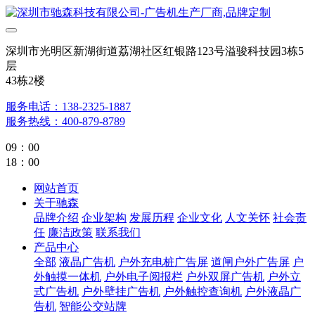
深圳市光明区新湖街道荔湖社区红银路123号溢骏科技园3栋5
层
43栋2楼
服务电话：138-2325-1887
服务热线：400-879-8789
09：00
18：00
网站首页
关于驰森
品牌介绍
企业架构
发展历程
企业文化
人文关怀
社会责
任
廉洁政策
联系我们
产品中心
全部
液晶广告机
户外充电桩广告屏
道闸户外广告屏
户
外触摸一体机
户外电子阅报栏
户外双屏广告机
户外立
式广告机
户外壁挂广告机
户外触控查询机
户外液晶广
告机
智能公交站牌