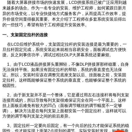
随着大屏幕拼接市场的快速发展，LCD拼接系统已被广泛应用到越
来越多的场合。作为一名专业的安装、维护工程师，如何紧跟日新月
异的市场变化，以专业快捷地方式服务客户，从而提高工作效率，提
升价值空间显得极其重要。本文介绍了工程师在多套系统安装后得出
的一些技巧，希望有助于工程师提升安装效率。
一、支架固定拉杆的连接
在LCD后维护系统中，支架固定拉杆的安装连接是最为重要的，一
旦拉杆固定完成，系统安装起来就相当容易安全，面板调试也方便快
捷。反之则事倍功半，调试过程比DLP大屏幕系统还要麻烦。
1、由于LCD液晶拼接屏头重脚轻，不像DLP拼接屏那样稳重，自身
无法保持平衡。如果没有固定拉杆的帮助，系统的垂直度也无法保
证。所以，安装时应该在调整完底座支架以后、挂面板之前，安装固
定拉杆。这样既能够保证整个系统的垂直度，也能够保证整个系统的
稳固性。
2、由于新支架并不是一个整体，它是通过用左右连接杆将每列支架
连接而成的，所以导致每列支架很难保证完全在同一个平面上。这样
挂上面板后难免有较大的凹凸（面板调节螺丝的调节幅度不一定够
调）。解决方法是在每列支架上面都安装一个固定拉杆，这样就可以
方便的调节每列支架之间的前后差异。
3、固定拉杆一定要向后固定，有一个向后的拉力才能保证系统的稳
固性，也才能实现上面第2点提到的调节。实际安装时发现，如果用垂