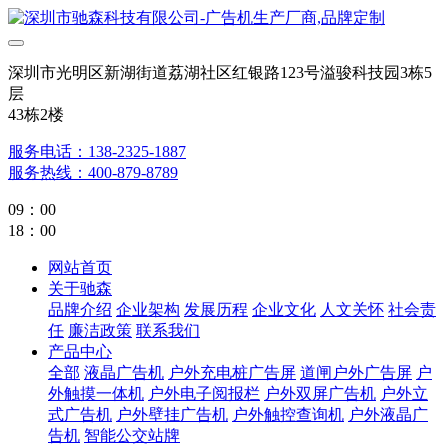
深圳市光明区新湖街道荔湖社区红银路123号溢骏科技园3栋5
层
43栋2楼
服务电话：138-2325-1887
服务热线：400-879-8789
09：00
18：00
网站首页
关于驰森
品牌介绍
企业架构
发展历程
企业文化
人文关怀
社会责
任
廉洁政策
联系我们
产品中心
全部
液晶广告机
户外充电桩广告屏
道闸户外广告屏
户
外触摸一体机
户外电子阅报栏
户外双屏广告机
户外立
式广告机
户外壁挂广告机
户外触控查询机
户外液晶广
告机
智能公交站牌