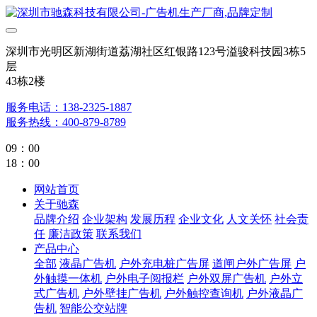
深圳市光明区新湖街道荔湖社区红银路123号溢骏科技园3栋5
层
43栋2楼
服务电话：138-2325-1887
服务热线：400-879-8789
09：00
18：00
网站首页
关于驰森
品牌介绍
企业架构
发展历程
企业文化
人文关怀
社会责
任
廉洁政策
联系我们
产品中心
全部
液晶广告机
户外充电桩广告屏
道闸户外广告屏
户
外触摸一体机
户外电子阅报栏
户外双屏广告机
户外立
式广告机
户外壁挂广告机
户外触控查询机
户外液晶广
告机
智能公交站牌